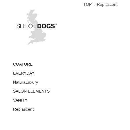
TOP
Repláscent
COATURE
EVERYDAY
NaturaLuxury
SALON ELEMENTS
VANITY
Repláscent