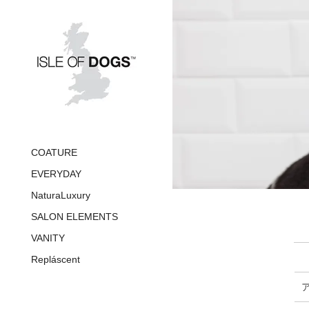
COATURE
EVERYDAY
NaturaLuxury
SALON ELEMENTS
VANITY
Repláscent